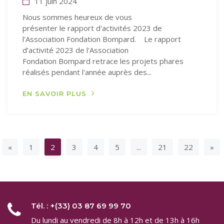
11 juin 2024
Nous sommes heureux de vous
présenter le rapport d'activités 2023 de
l'Association Fondation Bompard. Le rapport
d’activité 2023 de l'Association
Fondation Bompard retrace les projets phares
réalisés pendant l'année auprès des...
EN SAVOIR PLUS
Page suivante
Pa
«
1
2
3
4
5
...
21
22
»
Tél. : +(33) 03 87 69 99 70
Du lundi au vendredi de 8h à 12h et de 13h à 16h