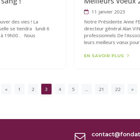
 sang !
Meilleurs Voeux
11 janvier 2023
uver des vies ! La
Notre Présidente Anne FEA
elle se tiendra lundi 6
directeur général Alan VI
0 à 19h00 . Nous
professionnels De l’Asso
leurs meilleurs vœux pour 
EN SAVOIR PLUS
Page suivante
Pa
«
1
2
3
4
5
...
21
22
»
contact@fondat