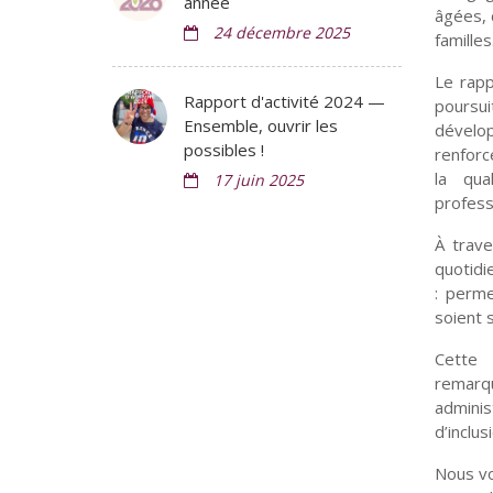
année
âgées, 
24 décembre 2025
familles
Le rapp
Rapport d'activité 2024 —
poursui
Ensemble, ouvrir les
dévelo
possibles !
renforc
la qu
17 juin 2025
profess
À trave
quotidi
: perme
soient s
Cette 
remarq
adminis
d’inclus
Nous vo