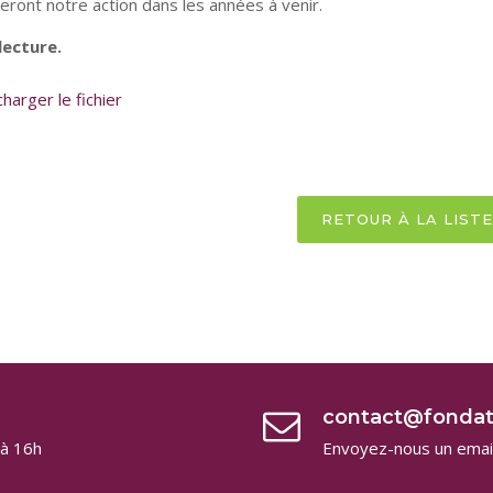
deront notre action dans les années à venir.
lecture.
harger le fichier
RETOUR À LA LIST
contact@fondat
 à 16h
Envoyez-nous un email